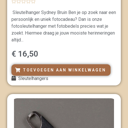
G
Sleutelhanger Sydney Bruin Ben je op zoek naar een
e
w
persoonlijk en uniek fotocadeau? Dan is onze
a
a
fotosleutelhanger met fotobedels precies wat je
r
zoekt. Hiermee draag je jouw mooiste herinneringen
d
e
altijd...
e
r
d
€
16,50
0
u
i
t
TOEVOEGEN AAN WINKELWAGEN
5
Sleutelhangers