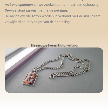
met ons opnemen
en we zoeken samen naar een oplossing.
Service stopt bij ons niet na de betaling.
De aangeleverde foto’s worden in verband met de AVG direct
verwijderd na ontvangst van de bestelling.
De nieuwe heren Foto ketting