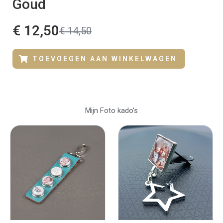
Goud
€
12,50
€
14,50
TOEVOEGEN AAN WINKELWAGEN
Mijn Foto kado's
Oorspronkeli
Huidig
prijs
prijs
was:
is:
€ 16,50.
€ 9,50.