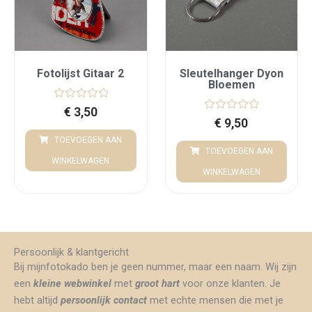
Fotolijst Gitaar 2
Sleutelhanger Dyon
Bloemen
G
€
3,50
e
G
€
9,50
w
e
a
w
TOEVOEGEN AAN
a
a
TOEVOEGEN AAN
r
a
WINKELWAGEN
d
r
WINKELWAGEN
e
d
e
e
r
e
d
r
0
d
u
0
i
u
t
i
Persoonlijk & klantgericht
5
t
5
Bij mijnfotokado ben je geen nummer, maar een naam. Wij zijn
een
kleine webwinkel
met
groot hart
voor onze klanten. Je
hebt altijd
persoonlijk contact
met echte mensen die met je