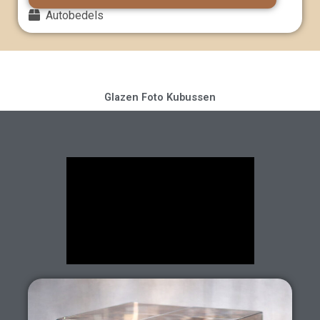
t
Autobedels
5
Glazen Foto Kubussen