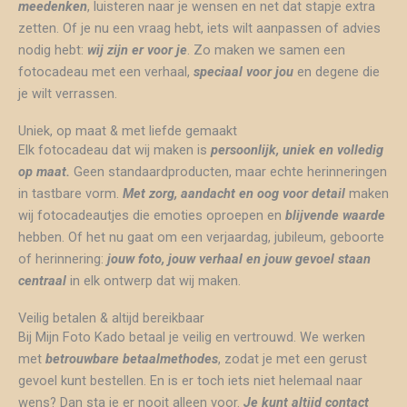
meedenken
, luisteren naar je wensen en net dat stapje extra
zetten. Of je nu een vraag hebt, iets wilt aanpassen of advies
nodig hebt:
wij zijn er voor je
. Zo maken we samen een
fotocadeau met een verhaal,
speciaal voor jou
en degene die
je wilt verrassen.
Uniek, op maat & met liefde gemaakt
Elk fotocadeau dat wij maken is
persoonlijk, uniek en volledig
op maat.
Geen standaardproducten, maar echte herinneringen
in tastbare vorm.
Met zorg, aandacht en oog voor detail
maken
wij fotocadeautjes die emoties oproepen en
blijvende waarde
hebben. Of het nu gaat om een verjaardag, jubileum, geboorte
of herinnering:
jouw foto, jouw verhaal en jouw gevoel staan
centraal
in elk ontwerp dat wij maken.
Veilig betalen & altijd bereikbaar
Bij Mijn Foto Kado betaal je veilig en vertrouwd. We werken
met
betrouwbare betaalmethodes
, zodat je met een gerust
gevoel kunt bestellen. En is er toch iets niet helemaal naar
wens? Dan sta je er nooit alleen voor.
Je kunt altijd contact