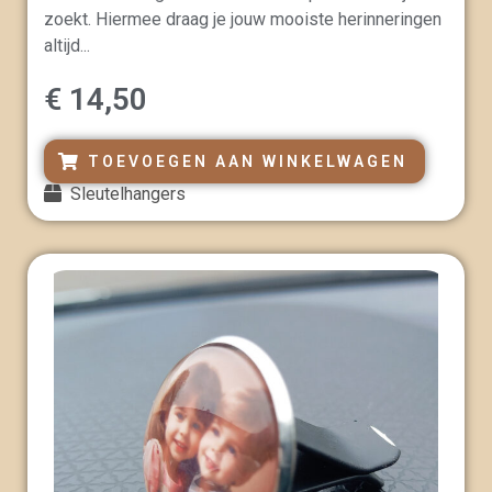
r
zoekt. Hiermee draag je jouw mooiste herinneringen
d
e
altijd...
e
r
d
€
14,50
0
u
i
t
TOEVOEGEN AAN WINKELWAGEN
5
Sleutelhangers