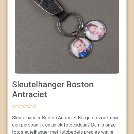
Sleutelhanger Boston
Antraciet
G
Sleutelhanger Boston Antraciet Ben je op zoek naar
e
w
een persoonlijk en uniek fotocadeau? Dan is onze
a
a
fotosleutelhanger met fotobedels precies wat je