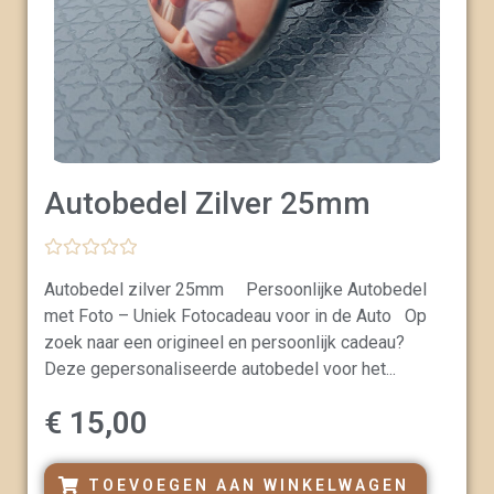
Autobedel Zilver 25mm
G
Autobedel zilver 25mm Persoonlijke Autobedel
e
w
met Foto – Uniek Fotocadeau voor in de Auto Op
a
a
zoek naar een origineel en persoonlijk cadeau?
r
Deze gepersonaliseerde autobedel voor het...
d
e
e
€
15,00
r
d
0
u
TOEVOEGEN AAN WINKELWAGEN
i