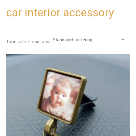
car interior accessory
Ga
naar
de
inhoud
Toont alle 7 resultaten