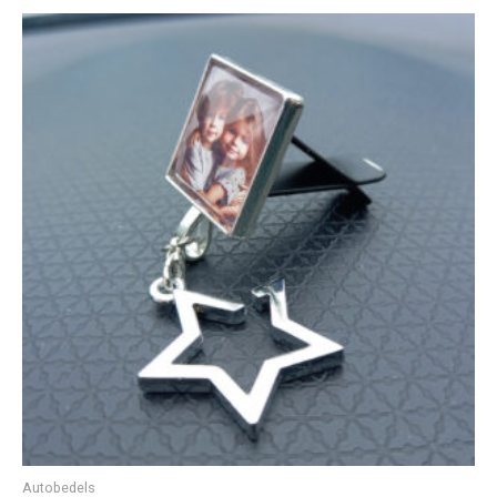
Oorspronkelijke
Huidige
prijs
prijs
was:
is:
€ 16,50.
€ 9,50.
Autobedels