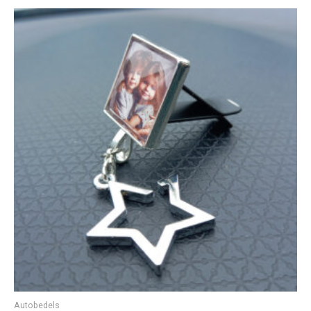
Oorspronkelijke
Huidige
prijs
prijs
was:
is:
€ 16,50.
€ 9,50.
Autobedels