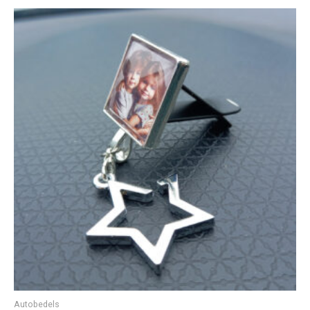
Oorspronkelijke
Huidige
prijs
prijs
was:
is:
€ 16,50.
€ 9,50.
Autobedels