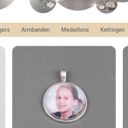
gers
Armbanden
Medaillons
Kettingen