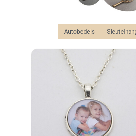
Autobedels
Sleutelhan