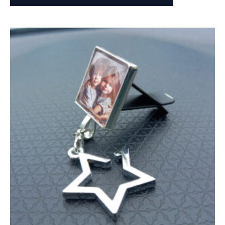
Oorspronkelijke
Huidige
prijs
prijs
was:
is:
€ 16,50.
€ 9,50.