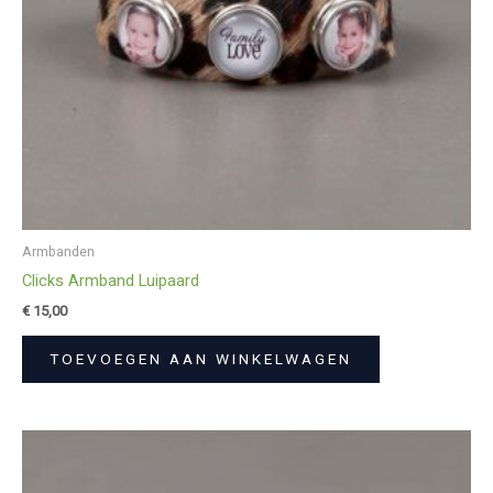
Armbanden
Clicks Armband Luipaard
€
15,00
TOEVOEGEN AAN WINKELWAGEN
Oorspronkelijke
Huidige
prijs
prijs
was:
is: