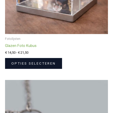
de
productpagina
Fotolijsten
Glazen Foto Kubus
€
14,50
-
€
21,50
OPTIES SELECTEREN