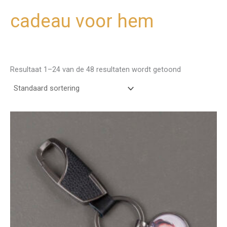
cadeau voor hem
Ga
naar
de
inhoud
Resultaat 1–24 van de 48 resultaten wordt getoond