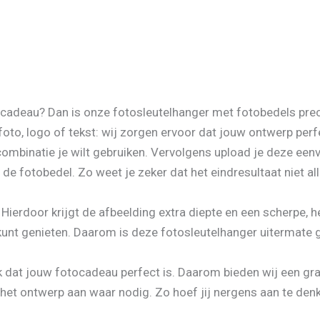
lingen (0)
tocadeau? Dan is onze fotosleutelhanger met fotobedels pre
 foto, logo of tekst: wij zorgen ervoor dat jouw ontwerp perf
f combinatie je wilt gebruiken. Vervolgens upload je deze een
de fotobedel. Zo weet je zeker dat het eindresultaat niet al
 Hierdoor krijgt de afbeelding extra diepte en een scherpe,
 kunt genieten. Daarom is deze fotosleutelhanger uitermate g
k dat jouw fotocadeau perfect is. Daarom bieden wij een gr
het ontwerp aan waar nodig. Zo hoef jij nergens aan te denke