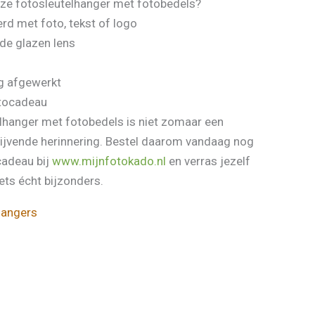
ze fotosleutelhanger met fotobedels?
rd met foto, tekst of logo
de glazen lens
g afgewerkt
otocadeau
elhanger met fotobedels is niet zomaar een
lijvende herinnering. Bestel daarom vandaag nog
cadeau bij
www.mijnfotokado.nl
en verras jezelf
ets écht bijzonders.
hangers