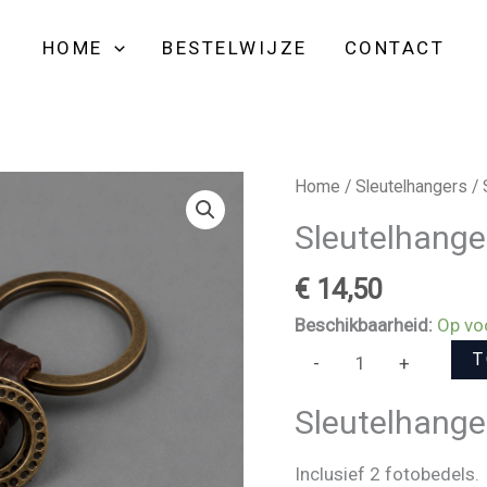
aantal
HOME
BESTELWIJZE
CONTACT
Sleutelhanger
Home
/
Sleutelhangers
/ 
Brons
Sleutelhanger
Chill
aantal
€
14,50
Beschikbaarheid:
Op vo
T
-
+
Sleutelhanger
Inclusief 2 fotobedels. 