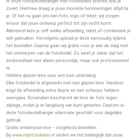
is onze fotosleutelhanger met fotobedels precies wat je
zoekt. Hiermee draag je jouw mooiste herinneringen altijd bij
je. Of het nu gaat om een foto, logo of tekst: wij zorgen
ervoor dat jouw ontwerp perfect tot zijn recht komt.
Allereerst kies je zelf welke afbeelding, tekst of combinatie je
wilt gebruiken. Vervolgens upload je deze eenvoudig tijdens
het bestellen. Daarna gaan wij gratis voor je aan de slag met
het ontwerpen van de fotobedel. Zo weet je zeker dat het
eindresultaat niet alleen persoonlijk, maar ook professioneel
is.
Heldere glazen lens voor een luxe uitstraling
Elke fotobedel is afgewerkt met een glazen lens. Hierdoor
krijgt de afbeelding extra diepte en een scherpe, heldere
weergave. Bovendien beschermt de lens de foto tegen
slijtage, zodat je er langdurig van kunt genieten. Daarom is
deze fotosleutelhanger uitermate geschikt voor dagelijks
gebruik.
Gratis ontwerpservice – zorgeloos bestellen
Bij
www.mijnfotokado.nl
vinden we het belangrijk dat jouw