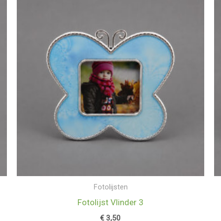
Fotolijsten
Fotolijst Vlinder 3
€
3,50