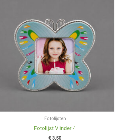
Fotolijsten
Fotolijst Vlinder 4
€
3,50