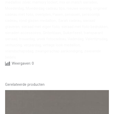
medaillon zilver, memory locket, mix en match sieraden,
Moederdag, Moederdag cadeau tips, nieuwe woning, origineel
cadeau met foto, overlijden, Pasen, pensioen, persoonlijk
cadeau, rond glazen medaillon., Sarah cadeau, sieraad
graveren, sieraad met eigen foto, sieraad met foto bedrukken,
sieraden accessoires, Sinterklaas, Suikerfeest, transparant
sieraad, trouwdag, uniek fotocadeau, Vaderdag, Valentijnsdag,
verhuizing, verjaardag, vintage look medaillon,
vriendschapsdag, zwangerschap aankondiging, zwevende
bedels
Weergaven:
0
Gerelateerde producten