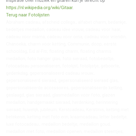
inspiratie over muziek en gitaren kun je terecht op
https://nl.wikipedia.org/wiki/
Gitaar
⁠.
Terug naar Fotolijsten
Abraham cadeau, afscheid collega., alfabet charm, bedankje,
bedeltjes medaillon, cadeau idee vrouw, cadeau voor haar,
cadeau voor mama, cadeau voor oma, cadeau voor vriendin,
Chanoeka, charm voor ketting, Communie, doop, eerste
schooldag, Eid al-Fitr, floating charm, floating charms
medaillon, foto hanger glas, foto sieraad, fotobedeltje,
fotocadeau personaliseren, fotolijst, fotolijstje, geboorte,
gedenkdag, gepersonaliseerd cadeau vrouw.,
gepersonaliseerd sieraad, gepersonaliseerd sieraad glas,
gepersonaliseerde accessoires, gepersonaliseerde ketting,
geslaagd, glas sieraad, glasmedaillon voor foto, glazen
medaillon, handgemaakt sieraad, herdenking, herinnering
sieraad, huwelijk, jubileum, Kerstcadeau, Kerstmis, ketting met
betekenis, ketting met foto erin, kraamcadeau, letter bedeltje,
luxe fotocadeau., medaillon bedeltje, medaillon goud,
medaillon met foto, medaillon openen, medaillon steentjes,