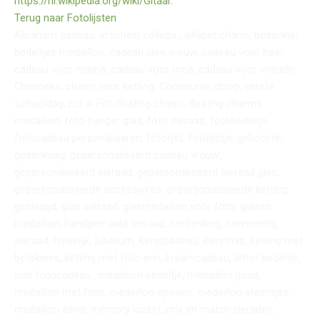
https://nl.wikipedia.org/wiki/
Gitaar
⁠.
Terug naar Fotolijsten
Abraham cadeau, afscheid collega., alfabet charm, bedankje,
bedeltjes medaillon, cadeau idee vrouw, cadeau voor haar,
cadeau voor mama, cadeau voor oma, cadeau voor vriendin,
Chanoeka, charm voor ketting, Communie, doop, eerste
schooldag, Eid al-Fitr, floating charm, floating charms
medaillon, foto hanger glas, foto sieraad, fotobedeltje,
fotocadeau personaliseren, fotolijst, fotolijstje, geboorte,
gedenkdag, gepersonaliseerd cadeau vrouw.,
gepersonaliseerd sieraad, gepersonaliseerd sieraad glas,
gepersonaliseerde accessoires, gepersonaliseerde ketting,
geslaagd, glas sieraad, glasmedaillon voor foto, glazen
medaillon, handgemaakt sieraad, herdenking, herinnering
sieraad, huwelijk, jubileum, Kerstcadeau, Kerstmis, ketting met
betekenis, ketting met foto erin, kraamcadeau, letter bedeltje,
luxe fotocadeau., medaillon bedeltje, medaillon goud,
medaillon met foto, medaillon openen, medaillon steentjes,
medaillon zilver, memory locket, mix en match sieraden,