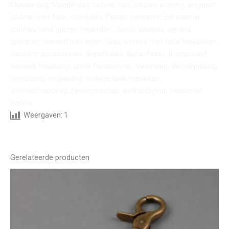
Moederdag, Moederdag cadeau tips, nieuwe woning, origineel
cadeau met foto, overlijden, Pasen, pensioen, persoonlijk
cadeau, rond glazen medaillon., Sarah cadeau, sieraad
graveren, sieraad met eigen foto, sieraad met foto bedrukken,
sieraden accessoires, Sinterklaas, Suikerfeest, transparant
sieraad, trouwdag, uniek fotocadeau, Vaderdag, Valentijnsdag,
verhuizing, verjaardag, vintage look medaillon,
vriendschapsdag, zwangerschap aankondiging, zwevende
bedels
Weergaven:
1
Gerelateerde producten