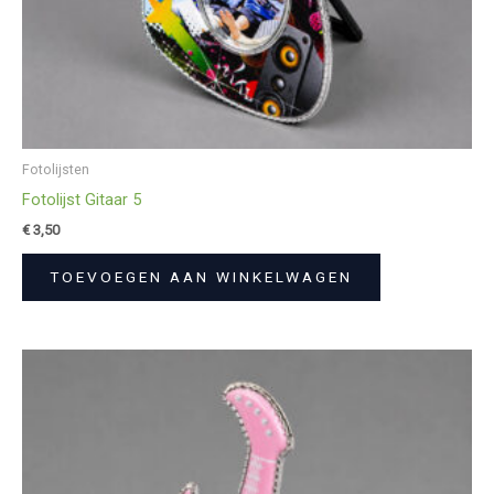
Fotolijsten
Fotolijst Gitaar 5
€
3,50
TOEVOEGEN AAN WINKELWAGEN