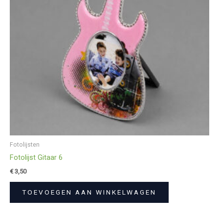
Fotolijsten
Fotolijst Gitaar 6
€
3,50
TOEVOEGEN AAN WINKELWAGEN