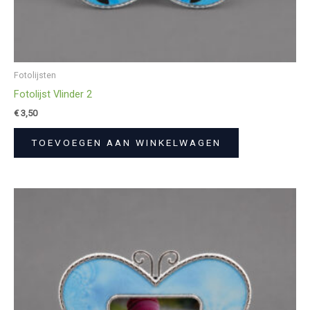
Fotolijsten
Fotolijst Vlinder 2
€
3,50
TOEVOEGEN AAN WINKELWAGEN