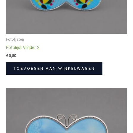
Fotolijsten
Fotolijst Vlinder 2
€
3,50
TOEVOEGEN AAN WINKELWAGEN