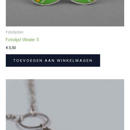
Fotolijsten
Fotolijst Vlinder 5
€
3,50
TOEVOEGEN AAN WINKELWAGEN