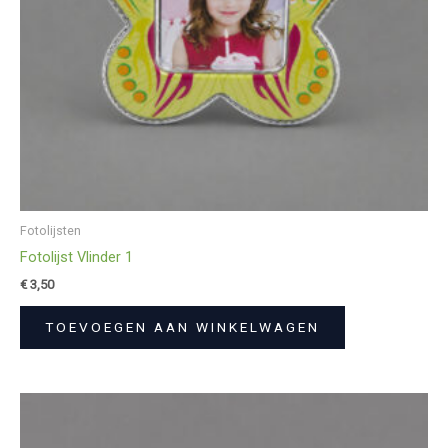
Fotolijsten
Fotolijst Vlinder 1
€
3,50
TOEVOEGEN AAN WINKELWAGEN