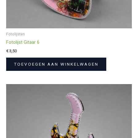
Fotolijsten
Fotolijst Gitaar 6
€
3,50
TOEVOEGEN AAN WINKELWAGEN