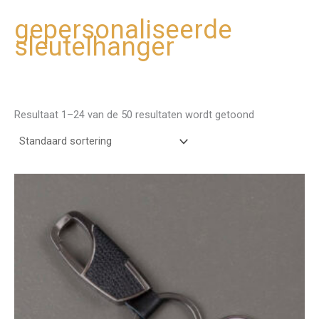
gepersonaliseerde
Ga
sleutelhanger
naar
de
inhoud
Resultaat 1–24 van de 50 resultaten wordt getoond