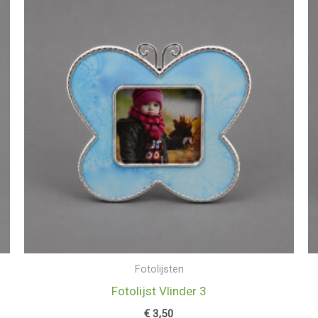
Fotolijsten
Fotolijst Vlinder 3
€
3,50