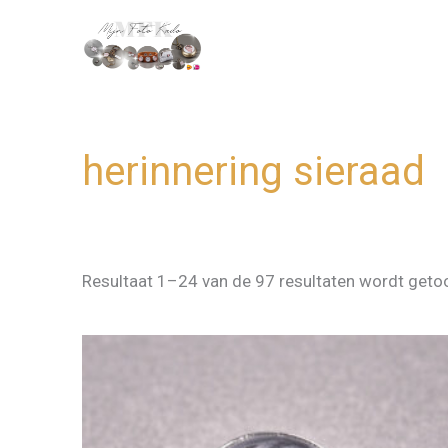
Ga
naar
de
inhoud
herinnering sieraad
Resultaat 1–24 van de 97 resultaten wordt get