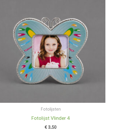
Fotolijsten
Fotolijst Vlinder 4
€
3,50