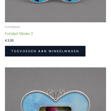
Fotolijsten
Fotolijst Vlinder 2
€
3,50
TOEVOEGEN AAN WINKELWAGEN