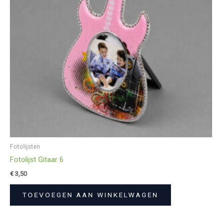
Fotolijsten
Fotolijst Gitaar 6
€
3,50
TOEVOEGEN AAN WINKELWAGEN