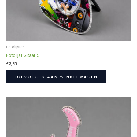
Fotolijsten
Fotolijst Gitaar 5
€
3,50
TOEVOEGEN AAN WINKELWAGEN