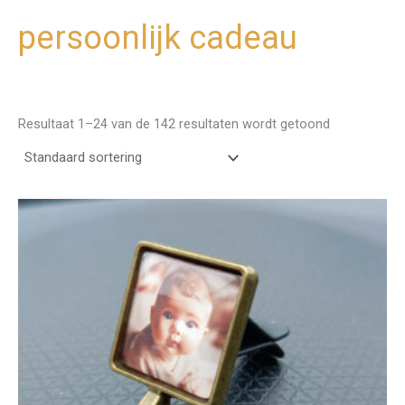
persoonlijk cadeau
Ga
naar
de
inhoud
Resultaat 1–24 van de 142 resultaten wordt getoond