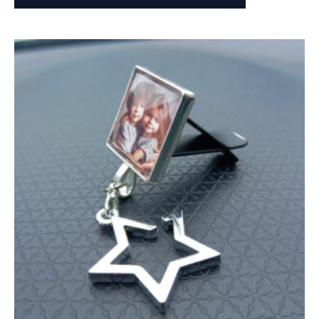
Oorspronkelijke
Huidige
prijs
prijs
was:
is:
€ 16,50.
€ 9,50.