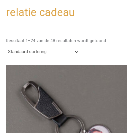
relatie cadeau
Ga
naar
de
inhoud
Resultaat 1–24 van de 48 resultaten wordt getoond