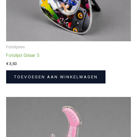
Fotolijsten
Fotolijst Gitaar 5
€
3,50
TOEVOEGEN AAN WINKELWAGEN