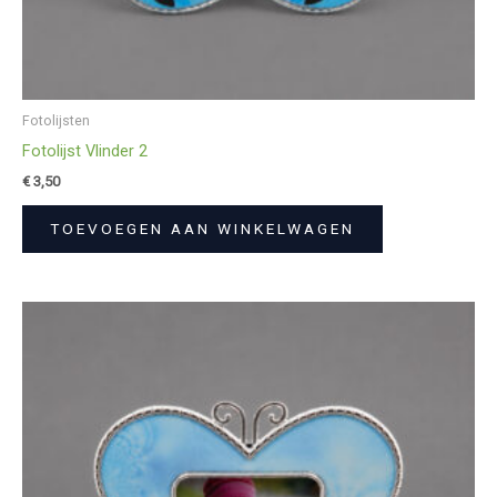
Fotolijsten
Fotolijst Vlinder 2
€
3,50
TOEVOEGEN AAN WINKELWAGEN