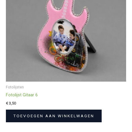
Fotolijsten
Fotolijst Gitaar 6
€
3,50
TOEVOEGEN AAN WINKELWAGEN