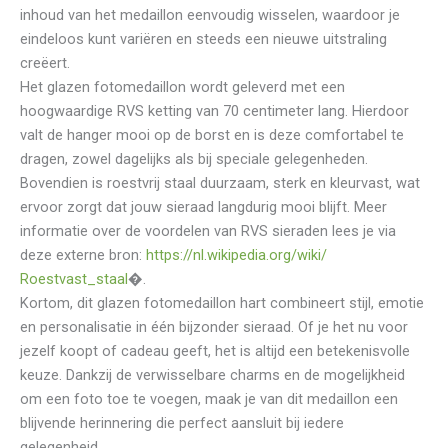
inhoud van het medaillon eenvoudig wisselen, waardoor je
eindeloos kunt variëren en steeds een nieuwe uitstraling
creëert.
Het glazen fotomedaillon wordt geleverd met een
hoogwaardige RVS ketting van 70 centimeter lang. Hierdoor
valt de hanger mooi op de borst en is deze comfortabel te
dragen, zowel dagelijks als bij speciale gelegenheden.
Bovendien is roestvrij staal duurzaam, sterk en kleurvast, wat
ervoor zorgt dat jouw sieraad langdurig mooi blijft. Meer
informatie over de voordelen van RVS sieraden lees je via
deze externe bron:
https://nl.wikipedia.org/wiki/
Roestvast_staal
⁠�.
Kortom, dit glazen fotomedaillon hart combineert stijl, emotie
en personalisatie in één bijzonder sieraad. Of je het nu voor
jezelf koopt of cadeau geeft, het is altijd een betekenisvolle
keuze. Dankzij de verwisselbare charms en de mogelijkheid
om een foto toe te voegen, maak je van dit medaillon een
blijvende herinnering die perfect aansluit bij iedere
gelegenheid.