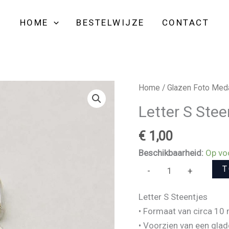
aantal
HOME
BESTELWIJZE
CONTACT
Letter
Home
/
Glazen Foto Meda
S
Letter S Stee
Steentjes
aantal
€
1,00
Beschikbaarheid:
Op vo
T
-
+
Letter S Steentjes
• Formaat van circa 10
• Voorzien van een glad