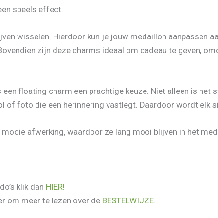
een speels effect.
lijven wisselen. Hierdoor kun je jouw medaillon aanpassen aa
k. Bovendien zijn deze charms ideaal om cadeau te geven, om
een floating charm een prachtige keuze. Niet alleen is het s
l of foto die een herinnering vastlegt. Daardoor wordt elk s
ooie afwerking, waardoor ze lang mooi blijven in het medail
do’s klik dan
HIER!
hier om meer te lezen over de
BESTELWIJZE
.