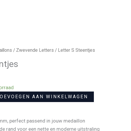
illons
/
Zwevende Letters
/ Letter S Steentjes
ntjes
orraad
OEVOEGEN AAN WINKELWAGEN
 mm, perfect passend in jouw medaillon
de rand voor een nette en moderne uitstraling