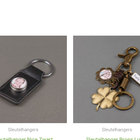
Sleutelhangers
Sleutelhangers
eutelhanger Nice Zwart
Sleutelhanger Brons L