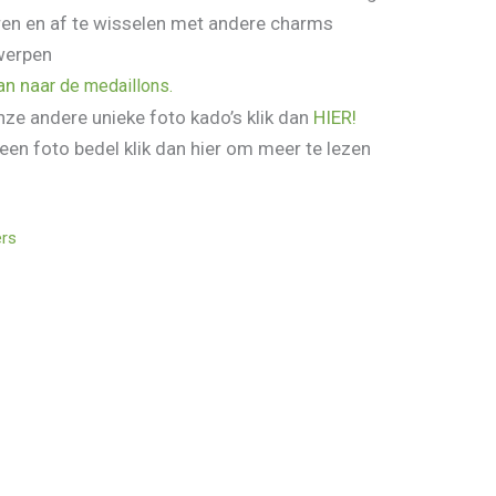
ren en af te wisselen met andere charms
twerpen
aan naa
r de medaillons.
ze andere unieke foto kado’s klik dan
HIER!
 een foto bedel klik dan hier om meer te lezen
ers