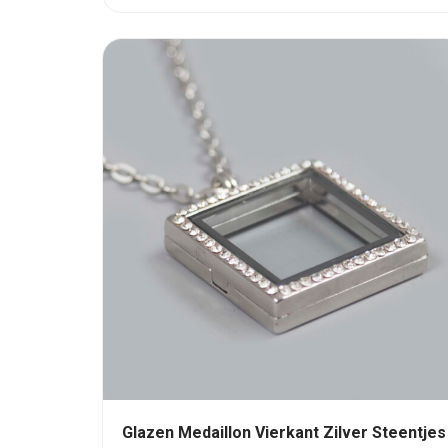
d
e
e
r
d
0
u
i
t
5
Glazen Medaillon Vierkant Zilver Steentjes