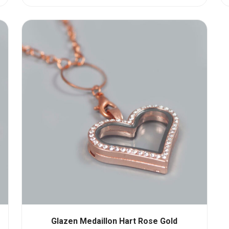
d
e
e
r
d
0
u
i
t
5
Glazen Medaillon Hart Rose Gold