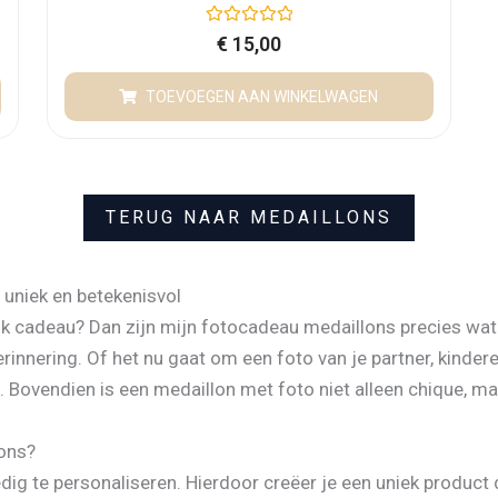
G
€
15,00
e
w
a
TOEVOEGEN AAN WINKELWAGEN
a
r
d
e
e
r
d
0
TERUG NAAR MEDAILLONS
u
i
t
5
 uniek en betekenisvol
ijk cadeau? Dan zijn mijn fotocadeau medaillons precies wat
rinnering. Of het nu gaat om een foto van je partner, kindere
. Bovendien is een medaillon met foto niet alleen chique, 
ons?
edig te personaliseren. Hierdoor creëer je een uniek product