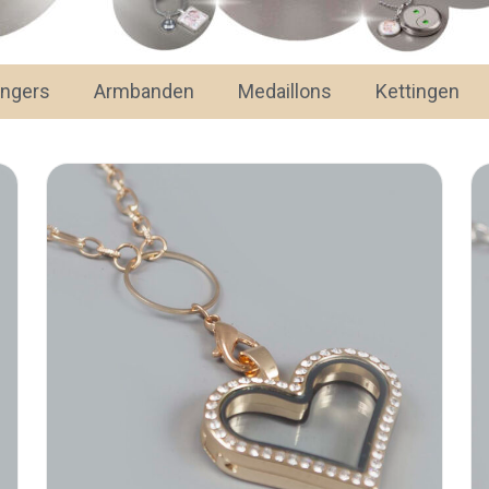
angers
Armbanden
Medaillons
Kettingen