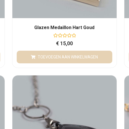
Glazen Medaillon Hart Goud
G
€
15,00
e
w
a
TOEVOEGEN AAN WINKELWAGEN
a
r
d
e
e
r
d
0
u
i
t
5