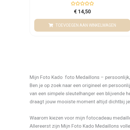
G
€
14,50
e
w
a
TOEVOEGEN AAN WINKELWAGEN
a
r
d
e
e
r
d
0
u
i
t
5
Mijn Foto Kado foto Medaillons – persoonlijk,
Ben je op zoek naar een origineel en persoonl
van een simpele sleutelhanger een blijvende he
draagt jouw mooiste moment altijd dichtbij je
Waarom kiezen voor mijn fotocadeau medaill
Allereerst zijn Mijn Foto Kado Medaillons voll