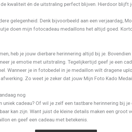
waliteit én de uitstraling perfect blijven. Hierdoor blijft j
edere gelegenheid. Denk bijvoorbeeld aan een verjaardag, M
utje doen mijn fotocadeau medaillons het altijd goed. Korto
, heb je jouw dierbare herinnering altijd bij je. Bovendien
eer je emotie met uitstraling. Tegelijkertijd geef je een cade
l. Wanneer je in fotobedel in je medaillon wilt dragene upl
 afwerking. Zo weet je zeker dat jouw Mijn Foto Kado Meda
vandaag nog
 uniek cadeau? Of wil je zelf een tastbare herinnering bij j
aar kan zijn. Want juist de kleine details maken een groot ve
llon en geef een cadeau met betekenis.