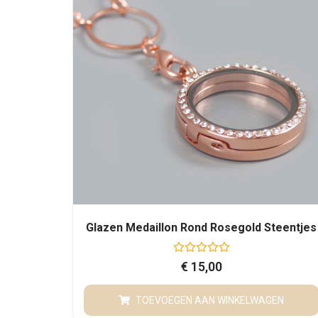
t
5
Glazen Medaillon Rond Rosegold Steentjes
G
€
15,00
e
w
a
TOEVOEGEN AAN WINKELWAGEN
a
r