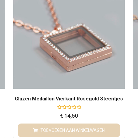
t
5
Glazen Medaillon Vierkant Rosegold Steentjes
G
€
14,50
e
w
a
TOEVOEGEN AAN WINKELWAGEN
a
r