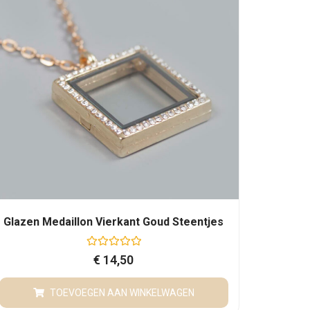
t
5
Glazen Medaillon Vierkant Goud Steentjes
G
€
14,50
e
w
a
TOEVOEGEN AAN WINKELWAGEN
a
r