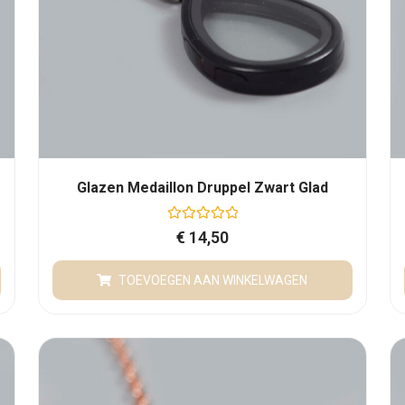
Glazen Medaillon Druppel Zwart Glad
G
€
14,50
e
w
a
TOEVOEGEN AAN WINKELWAGEN
a
r
d
e
e
r
d
0
u
i